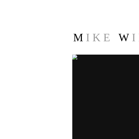
M
I K E
W
I